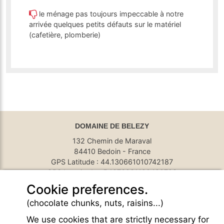
le ménage pas toujours impeccable à notre
arrivée quelques petits défauts sur le matériel
(cafetière, plomberie)
DOMAINE DE BELEZY
132 Chemin de Maraval
84410 Bedoin - France
GPS Latitude : 44.130661010742187
GPS Longitude : 5.1876931190490723
E-mail :
belezy@libranoo.com
Cookie preferences.
Tél : +33(0)4 90 65 60 18
(chocolate chunks, nuts, raisins...)
France 4 Naturisme's newsletter
We use cookies that are strictly necessary for
Ask a question